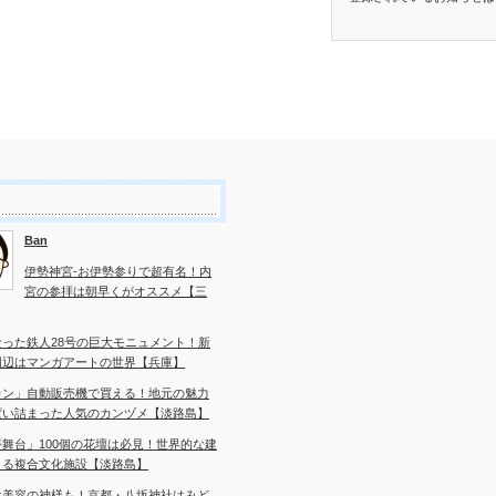
Ban
伊勢神宮-お伊勢参りで超有名！内
宮の参拝は朝早くがオススメ【三
なった鉄人28号の巨大モニュメント！新
周辺はマンガアートの世界【兵庫】
カン」自動販売機で買える！地元の魅力
ぱい詰まった人気のカンヅメ【淡路島】
舞台」100個の花壇は必見！世界的な建
よる複合文化施設【淡路島】
は美容の神様も！京都・八坂神社はみど