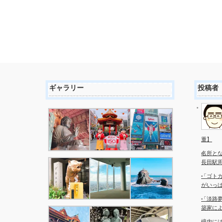
ギャラリー
投稿者
重】
名所と
長田駅
「ゴト
がいっ
「淡路夢
築家に
境内に