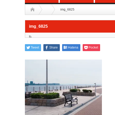
img_6825
img_6825
Tweet
Share
Hatena
Pocket