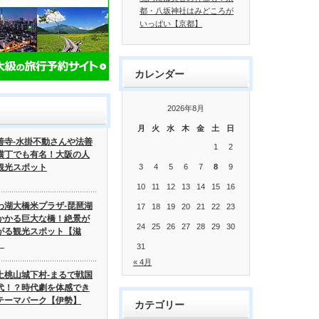
都・八坂神社はみどころが
いっぱい【京都】
カレンダー
2026年8月
月
火
水
木
金
土
日
善寺-水掛不動さんや法善
1
2
横丁でも有名！大阪の人
観光スポット
3
4
5
6
7
8
9
10
11
12
13
14
15
16
わ湖大橋米プラザ-琵琶湖
17
18
19
20
21
22
23
かかる巨大な橋！絶景が
24
25
26
27
28
29
30
がる観光スポット【滋
】
31
« 4月
土桃山城下村-まるで戦国
代！？時代劇を体感でき
テーマパーク【伊勢】
カテゴリー