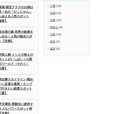
三重
(12)
根城-国宝クラスのお城は
見！あの「ひこにゃん」
京都
(12)
も会える人気スポット
兵庫
(13)
滋賀】
和歌山
(4)
板名画の庭-世界の絵画を
大阪
(14)
しめる！人気の観光スポ
ト【京都】
奈良
(2)
滋賀
(6)
野異人館-インスタ映えの
ポットがいっぱい！の異
元ワールド（その１）
兵庫】
勢志摩スカイライン-眺め
いい足湯も最高！カップ
で行きたい絶景スポット
三重】
野天満宮-受験生に絶対オ
スメなパワースポット神
【京都】