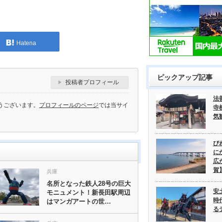
Hatena
ピックアップ記事
投稿者プロフィール
法
うございます。
プロフィールのページ
では当サイ
寺
気
び
に
広
賀
兵庫
名所となった鉄人28号の巨大
安
モニュメント！新長田駅周辺
時
はマンガアートの世…
る