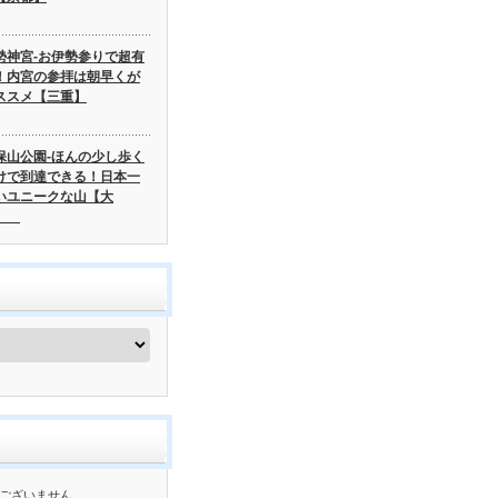
勢神宮-お伊勢参りで超有
！内宮の参拝は朝早くが
ススメ【三重】
保山公園-ほんの少し歩く
けで到達できる！日本一
いユニークな山【大
】
ございません。