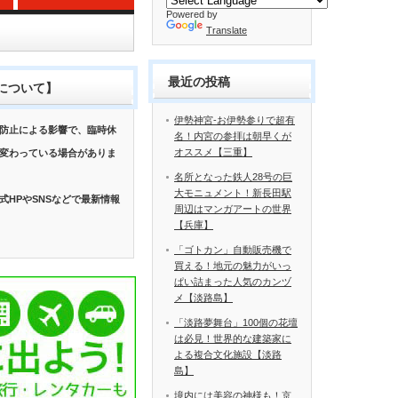
Powered by
Translate
最近の投稿
について】
伊勢神宮-お伊勢参りで超有
防止による影響で、臨時休
名！内宮の参拝は朝早くが
オススメ【三重】
変わっている場合がありま
名所となった鉄人28号の巨
大モニュメント！新長田駅
式HPやSNSなどで最新情報
周辺はマンガアートの世界
【兵庫】
「ゴトカン」自動販売機で
買える！地元の魅力がいっ
ぱい詰まった人気のカンヅ
メ【淡路島】
「淡路夢舞台」100個の花壇
は必見！世界的な建築家に
よる複合文化施設【淡路
島】
境内には美容の神様も！京