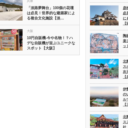
兵庫
「淡路夢舞台」100個の花壇
彦
は必見！世界的な建築家によ
必
る複合文化施設【淡…
に
【
大阪
陶
10円自販機-今や名物！？ハ
楽
デな自販機が並ぶユニークな
ッ
スポット【大阪】
北
ス
次
【
伊
の
ル
【
北
ス
社