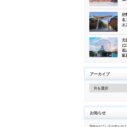
伊
名
オ
天
だ
低
阪
アーカイブ
ア
ー
カ
イ
ブ
お知らせ
登録されているお知らせは