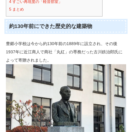
4
すごい再現度の「軽音部室」
5
まとめ
約130年前にできた歴史的な建築物
豊郷小学校は今から約130年前の1889年に設立され、その後
1937年に近江商人で商社「丸紅」の専務だった古川鉄治郎氏に
よって寄贈されました。