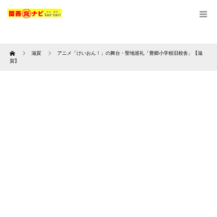
Home
滋賀
アニメ「けいおん！」の舞台・聖地巡礼「豊郷小学校旧校舎」【滋
賀】