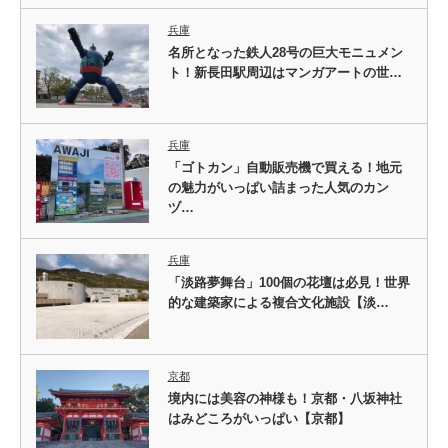
兵庫
名所となった鉄人28号の巨大モニュメン
ト！新長田駅周辺はマンガアートの世…
兵庫
「ゴトカン」自動販売機で買える！地元
の魅力がいっぱい詰まった人気のカン
ヅ…
兵庫
「淡路夢舞台」100個の花壇は必見！世界
的な建築家による複合文化施設【淡…
京都
境内には美容の神様も！京都・八坂神社
はみどころがいっぱい【京都】