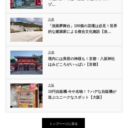
ヅ…
兵庫
「淡路夢舞台」100個の花壇は必見！世界
的な建築家による複合文化施設【淡…
京都
境内には美容の神様も！京都・八坂神社
はみどころがいっぱい【京都】
大阪
10円自販機-今や名物！？ハデな自販機が
並ぶユニークなスポット【大阪】
トップページに戻る