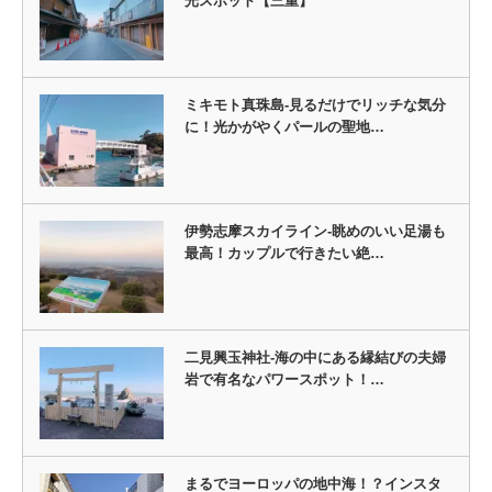
光スポット【三重】
ミキモト真珠島-見るだけでリッチな気分
に！光かがやくパールの聖地…
伊勢志摩スカイライン-眺めのいい足湯も
最高！カップルで行きたい絶…
二見興玉神社-海の中にある縁結びの夫婦
岩で有名なパワースポット！…
まるでヨーロッパの地中海！？インスタ