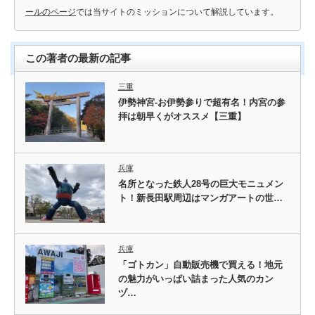
ールのページ
では当サイトのミッションについて解説しています。
この著者の最新の記事
三重
伊勢神宮-お伊勢参りで超有名！内宮の参
拝は朝早くがオススメ【三重】
兵庫
名所となった鉄人28号の巨大モニュメン
ト！新長田駅周辺はマンガアートの世…
兵庫
「ゴトカン」自動販売機で買える！地元
の魅力がいっぱい詰まった人気のカン
ヅ…