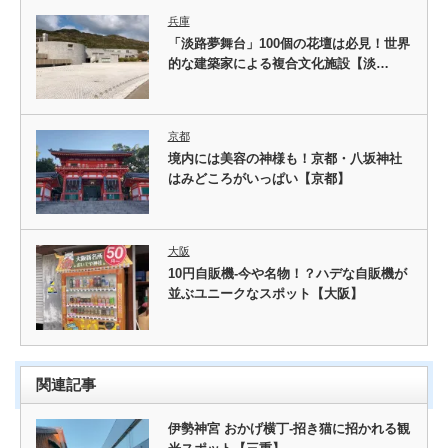
兵庫
「淡路夢舞台」100個の花壇は必見！世界
的な建築家による複合文化施設【淡…
京都
境内には美容の神様も！京都・八坂神社
はみどころがいっぱい【京都】
大阪
10円自販機-今や名物！？ハデな自販機が
並ぶユニークなスポット【大阪】
関連記事
伊勢神宮 おかげ横丁-招き猫に招かれる観