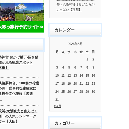
都・八坂神社はみどころが
いっぱい【京都】
カレンダー
2026年8月
月
火
水
木
金
土
日
勢神宮 おかげ横丁-招き猫
1
2
招かれる観光スポット
三重】
3
4
5
6
7
8
9
10
11
12
13
14
15
16
淡路夢舞台」100個の花壇
17
18
19
20
21
22
23
必見！世界的な建築家に
24
25
26
27
28
29
30
る複合文化施設【淡路
】
31
« 4月
天閣-大阪観光と言えば！
西一の人気ランドマーク
ワー【大阪】
カテゴリー