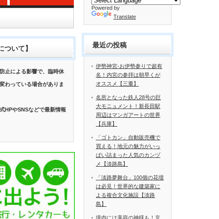
Powered by
Translate
最近の投稿
について】
伊勢神宮-お伊勢参りで超有
防止による影響で、臨時休
名！内宮の参拝は朝早くが
オススメ【三重】
変わっている場合がありま
名所となった鉄人28号の巨
大モニュメント！新長田駅
式HPやSNSなどで最新情報
周辺はマンガアートの世界
【兵庫】
「ゴトカン」自動販売機で
買える！地元の魅力がいっ
ぱい詰まった人気のカンヅ
メ【淡路島】
「淡路夢舞台」100個の花壇
は必見！世界的な建築家に
よる複合文化施設【淡路
島】
境内には美容の神様も！京