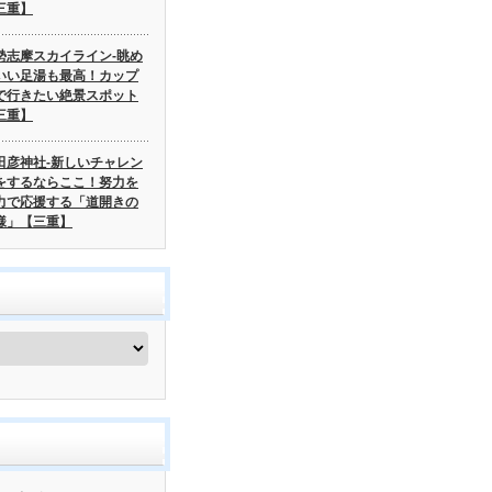
三重】
勢志摩スカイライン-眺め
いい足湯も最高！カップ
で行きたい絶景スポット
三重】
田彦神社-新しいチャレン
をするならここ！努力を
力で応援する「道開きの
様」【三重】