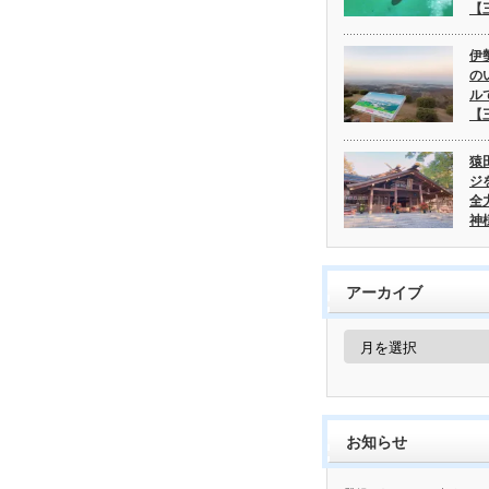
【
伊
の
ル
【
猿
ジ
全
神
アーカイブ
ア
ー
カ
イ
ブ
お知らせ