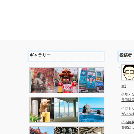
ギャラリー
投稿者
重】
名所と
長田駅
「ゴト
がいっ
「淡路夢
築家に