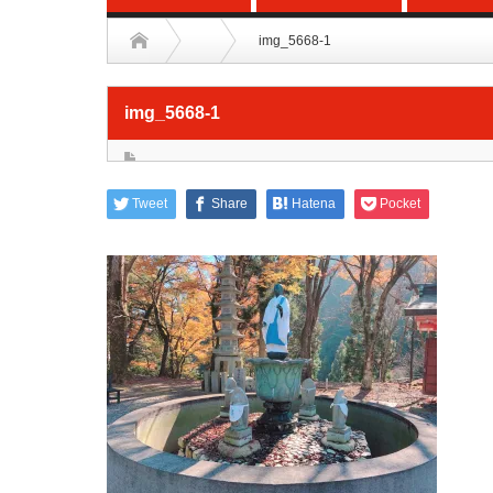
img_5668-1
img_5668-1
Tweet
Share
Hatena
Pocket