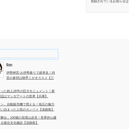
登録されているお知らせは
Ban
伊勢神宮-お伊勢参りで超有名！内
宮の参拝は朝早くがオススメ【三
なった鉄人28号の巨大モニュメント！新
周辺はマンガアートの世界【兵庫】
カン」自動販売機で買える！地元の魅力
ぱい詰まった人気のカンヅメ【淡路島】
舞台」100個の花壇は必見！世界的な建
よる複合文化施設【淡路島】