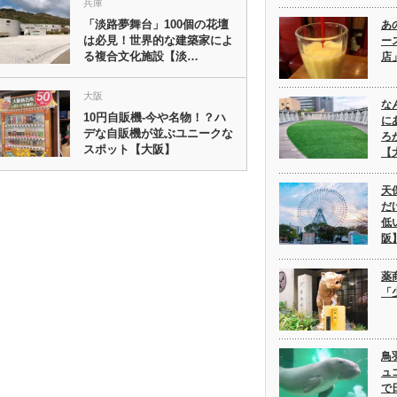
兵庫
「淡路夢舞台」100個の花壇
あ
は必見！世界的な建築家によ
ー
る複合文化施設【淡…
店
大阪
な
10円自販機-今や名物！？ハ
に
デな自販機が並ぶユニークな
ろ
スポット【大阪】
【
天
だ
低
阪
薬
「
鳥
ュ
で