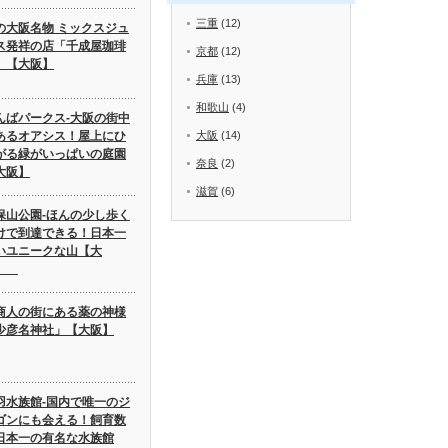
三重
(12)
の大阪名物 ミックスジュ
ス発祥の店「千成屋珈琲
京都
(12)
」【大阪】
兵庫
(13)
和歌山
(4)
んばパークス-大阪の街中
あるオアシス！屋上にひ
大阪
(14)
がる緑がいっぱいの庭園
奈良
(2)
大阪】
滋賀
(6)
保山公園-ほんの少し歩く
けで到達できる！日本一
いユニークな山【大
】
商人の街にある薬の神様
少彦名神社」【大阪】
羽水族館-国内で唯一のジ
ゴンにも会える！飼育数
日本一の有名な水族館