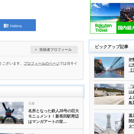
Hatena
ピックアップ記事
投稿者プロフィール
伊
うございます。
プロフィールのページ
では当サイ
に
【
「
は
よ
島
兵庫
名所となった鉄人28号の巨大
通
モニュメント！新長田駅周辺
関
はマンガアートの世…
タ