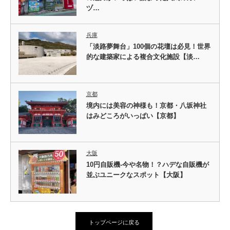
ヅ…
兵庫
「淡路夢舞台」100個の花壇は必見！世界
的な建築家による複合文化施設【淡…
京都
境内には美容の神様も！京都・八坂神社
はみどころがいっぱい【京都】
大阪
10円自販機-今や名物！？ハデな自販機が
並ぶユニークなスポット【大阪】
トップページに戻る