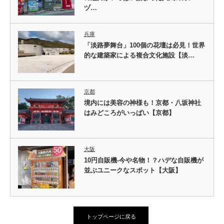
ヅ…
兵庫
「淡路夢舞台」100個の花壇は必見！世界
的な建築家による複合文化施設【淡…
京都
境内には美容の神様も！京都・八坂神社
はみどころがいっぱい【京都】
大阪
10円自販機-今や名物！？ハデな自販機が
並ぶユニークなスポット【大阪】
トップページに戻る