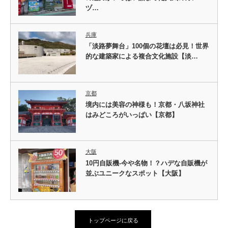
ヅ…
兵庫
「淡路夢舞台」100個の花壇は必見！世界
的な建築家による複合文化施設【淡…
京都
境内には美容の神様も！京都・八坂神社
はみどころがいっぱい【京都】
大阪
10円自販機-今や名物！？ハデな自販機が
並ぶユニークなスポット【大阪】
トップページに戻る