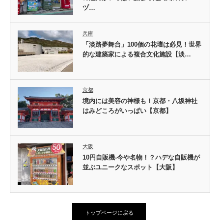
ヅ…
兵庫
「淡路夢舞台」100個の花壇は必見！世界
的な建築家による複合文化施設【淡…
京都
境内には美容の神様も！京都・八坂神社
はみどころがいっぱい【京都】
大阪
10円自販機-今や名物！？ハデな自販機が
並ぶユニークなスポット【大阪】
トップページに戻る