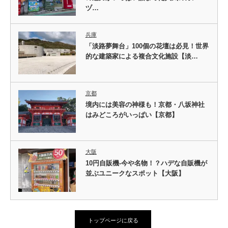
ヅ…
兵庫
「淡路夢舞台」100個の花壇は必見！世界
的な建築家による複合文化施設【淡…
京都
境内には美容の神様も！京都・八坂神社
はみどころがいっぱい【京都】
大阪
10円自販機-今や名物！？ハデな自販機が
並ぶユニークなスポット【大阪】
トップページに戻る