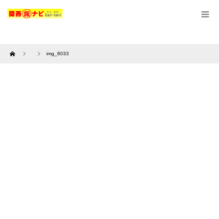
Home
img_8033