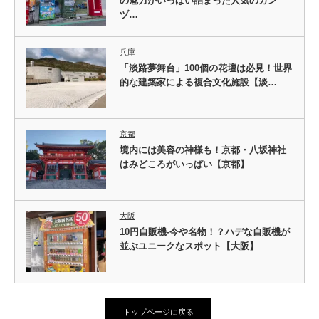
の魅力がいっぱい詰まった人気のカン
ヅ…
兵庫
「淡路夢舞台」100個の花壇は必見！世界
的な建築家による複合文化施設【淡…
京都
境内には美容の神様も！京都・八坂神社
はみどころがいっぱい【京都】
大阪
10円自販機-今や名物！？ハデな自販機が
並ぶユニークなスポット【大阪】
トップページに戻る