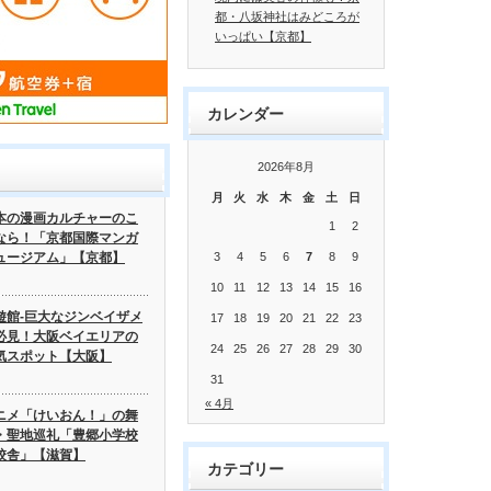
都・八坂神社はみどころが
いっぱい【京都】
カレンダー
2026年8月
月
火
水
木
金
土
日
本の漫画カルチャーのこ
1
2
なら！「京都国際マンガ
ュージアム」【京都】
3
4
5
6
7
8
9
10
11
12
13
14
15
16
遊館-巨大なジンベイザメ
17
18
19
20
21
22
23
必見！大阪ベイエリアの
24
25
26
27
28
29
30
気スポット【大阪】
31
« 4月
ニメ「けいおん！」の舞
・聖地巡礼「豊郷小学校
校舎」【滋賀】
カテゴリー