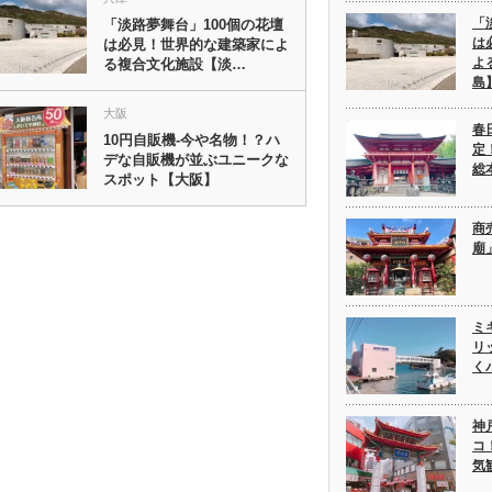
「
「淡路夢舞台」100個の花壇
は
は必見！世界的な建築家によ
よ
る複合文化施設【淡…
島
大阪
春
10円自販機-今や名物！？ハ
定
デな自販機が並ぶユニークな
総
スポット【大阪】
商
廟
ミ
リ
く
神
コ
気