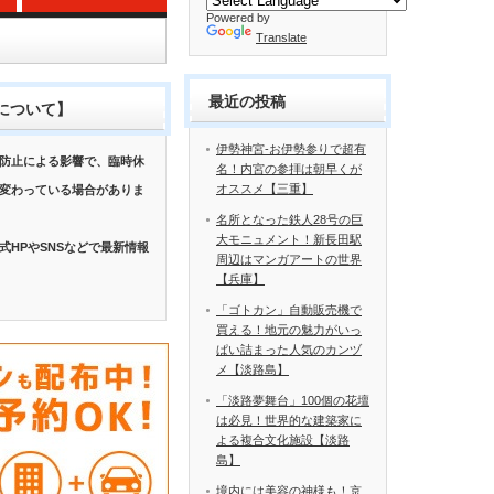
Powered by
Translate
最近の投稿
について】
伊勢神宮-お伊勢参りで超有
防止による影響で、臨時休
名！内宮の参拝は朝早くが
オススメ【三重】
変わっている場合がありま
名所となった鉄人28号の巨
大モニュメント！新長田駅
式HPやSNSなどで最新情報
周辺はマンガアートの世界
【兵庫】
「ゴトカン」自動販売機で
買える！地元の魅力がいっ
ぱい詰まった人気のカンヅ
メ【淡路島】
「淡路夢舞台」100個の花壇
は必見！世界的な建築家に
よる複合文化施設【淡路
島】
境内には美容の神様も！京