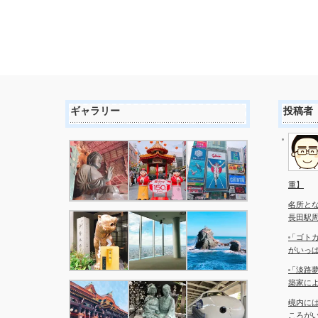
ギャラリー
投稿者
重】
名所と
長田駅
「ゴト
がいっ
「淡路夢
築家に
境内に
ころが