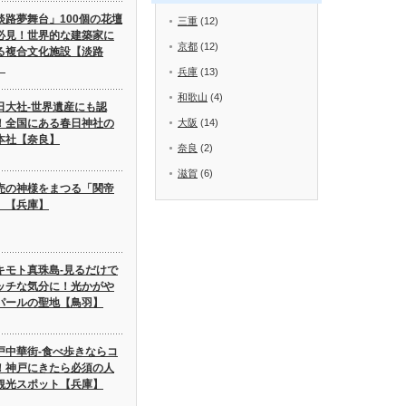
淡路夢舞台」100個の花壇
三重
(12)
必見！世界的な建築家に
京都
(12)
る複合文化施設【淡路
】
兵庫
(13)
和歌山
(4)
日大社-世界遺産にも認
！全国にある春日神社の
大阪
(14)
本社【奈良】
奈良
(2)
滋賀
(6)
売の神様をまつる「関帝
」【兵庫】
キモト真珠島-見るだけで
ッチな気分に！光かがや
パールの聖地【鳥羽】
戸中華街-食べ歩きならコ
！神戸にきたら必須の人
観光スポット【兵庫】