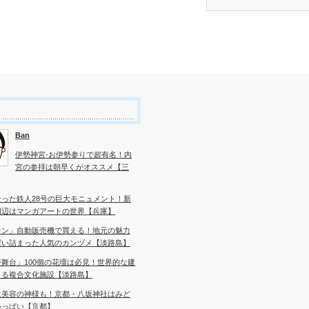
Ban
伊勢神宮-お伊勢参りで超有名！内
宮の参拝は朝早くがオススメ【三
なった鉄人28号の巨大モニュメント！新
周辺はマンガアートの世界【兵庫】
カン」自動販売機で買える！地元の魅力
ぱい詰まった人気のカンヅメ【淡路島】
舞台」100個の花壇は必見！世界的な建
よる複合文化施設【淡路島】
は美容の神様も！京都・八坂神社はみど
いっぱい【京都】