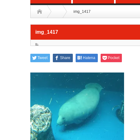
img_1417
img_1417
Tweet
Share
Hatena
Pocket