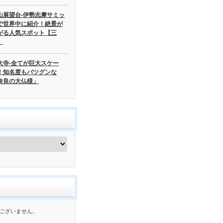
山展望台-伊勢志摩サミッ
で世界中に紹介！絶景が
がる人気スポット【三
】
大寺-全てが巨大スケー
！知名度もバツグンな
奈良の大仏様」
ございません。