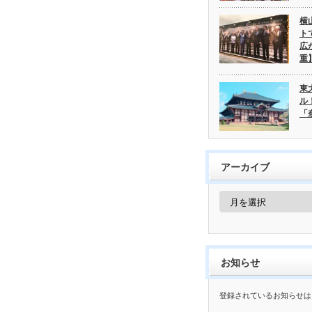
横
ト
広
重
東
ル
「
アーカイブ
ア
ー
カ
イ
ブ
お知らせ
登録されているお知らせは