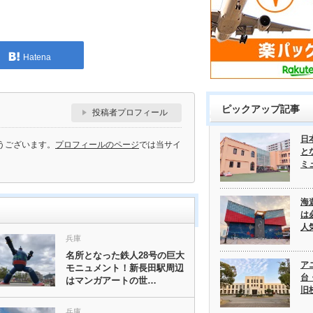
Hatena
ピックアップ記事
投稿者プロフィール
日
うございます。
プロフィールのページ
では当サイ
と
ミ
海
は
人
兵庫
名所となった鉄人28号の巨大
ア
モニュメント！新長田駅周辺
台
はマンガアートの世…
旧
兵庫