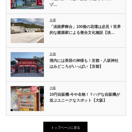
ヅ…
兵庫
「淡路夢舞台」100個の花壇は必見！世界
的な建築家による複合文化施設【淡…
京都
境内には美容の神様も！京都・八坂神社
はみどころがいっぱい【京都】
大阪
10円自販機-今や名物！？ハデな自販機が
並ぶユニークなスポット【大阪】
トップページに戻る