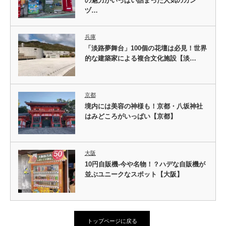
の魅力がいっぱい詰まった人気のカン
ヅ…
兵庫
「淡路夢舞台」100個の花壇は必見！世界
的な建築家による複合文化施設【淡…
京都
境内には美容の神様も！京都・八坂神社
はみどころがいっぱい【京都】
大阪
10円自販機-今や名物！？ハデな自販機が
並ぶユニークなスポット【大阪】
トップページに戻る