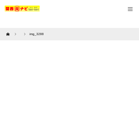
Home
img_3288