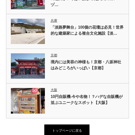
ヅ…
兵庫
「淡路夢舞台」100個の花壇は必見！世界
的な建築家による複合文化施設【淡…
京都
境内には美容の神様も！京都・八坂神社
はみどころがいっぱい【京都】
大阪
10円自販機-今や名物！？ハデな自販機が
並ぶユニークなスポット【大阪】
トップページに戻る