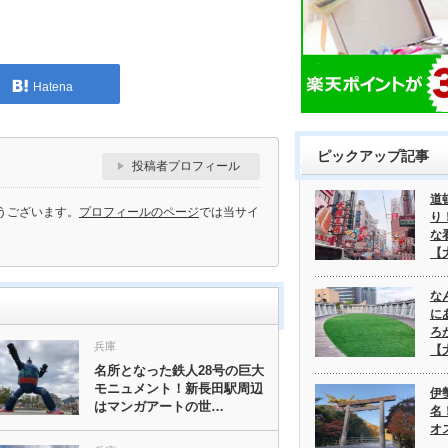
Hatena
ピックアップ記事
投稿者プロフィール
道
うございます。
プロフィールのページ
では当サイ
り
な
【
な
に
ろ
兵庫
【
名所となった鉄人28号の巨大
モニュメント！新長田駅周辺
伊
はマンガアートの世…
名
オ