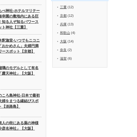
三重
(12)
ちべ神社-ホテルマリテー
京都
(12)
海幸園の敷地内にある巨
！知る人ぞ知るパワース
兵庫
(13)
ット神社【三重】
和歌山
(4)
本釈迦堂-いつでもニコニ
大阪
(14)
「おかめさん」夫婦円満
奈良
(2)
ワースポット【京都】
滋賀
(6)
瑠璃のモデルとして有名
「露天神社」【大阪】
のころ島神社-日本で最初
夫婦をまつる縁結びスポ
ト【淡路島】
商人の街にある薬の神様
少彦名神社」【大阪】