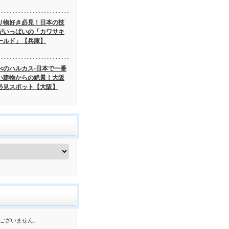
り物好き必見！日本の技
がいっぱいの「カワサキ
ールド」【兵庫】
べのハルカス-日本で一番
い建物からの絶景！大阪
必見スポット【大阪】
ございません。