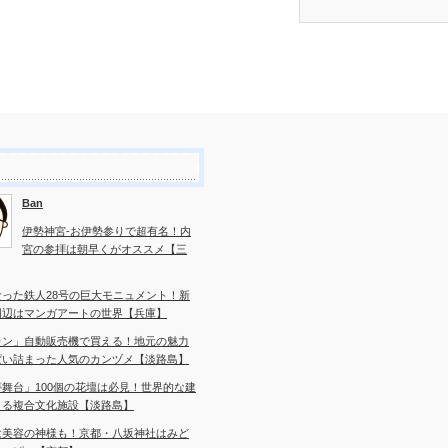
Ban
伊勢神宮-お伊勢参りで超有名！内
宮の参拝は朝早くがオススメ【三
なった鉄人28号の巨大モニュメント！新
周辺はマンガアートの世界【兵庫】
カン」自動販売機で買える！地元の魅力
ぱい詰まった人気のカンヅメ【淡路島】
舞台」100個の花壇は必見！世界的な建
よる複合文化施設【淡路島】
は美容の神様も！京都・八坂神社はみど