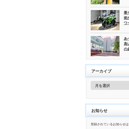
乗
術
ワ
あ
高
の
アーカイブ
ア
ー
カ
イ
ブ
お知らせ
登録されているお知らせは