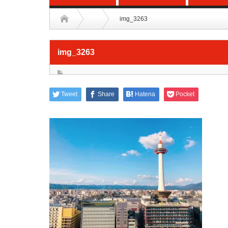
img_3263
img_3263
Tweet
Share
Hatena
Pocket