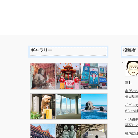
ギャラリー
投稿者
重】
名所と
長田駅
「ゴト
がいっ
「淡路夢
築家に
境内に