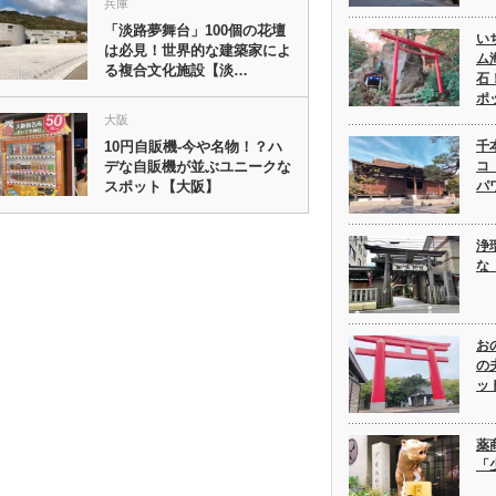
兵庫
「淡路夢舞台」100個の花壇
い
は必見！世界的な建築家によ
ム
る複合文化施設【淡…
石
ポ
大阪
千
10円自販機-今や名物！？ハ
コ
デな自販機が並ぶユニークな
パ
スポット【大阪】
浄
な
お
の
ッ
薬
「