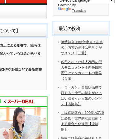
Powered by
Translate
最近の投稿
について】
伊勢神宮-お伊勢参りで超有
防止による影響で、臨時休
名！内宮の参拝は朝早くが
オススメ【三重】
変わっている場合がありま
名所となった鉄人28号の巨
大モニュメント！新長田駅
式HPやSNSなどで最新情報
周辺はマンガアートの世界
【兵庫】
「ゴトカン」自動販売機で
買える！地元の魅力がいっ
ぱい詰まった人気のカンヅ
メ【淡路島】
「淡路夢舞台」100個の花壇
は必見！世界的な建築家に
よる複合文化施設【淡路
島】
境内には美容の神様も！京