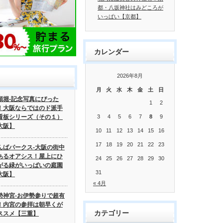
都・八坂神社はみどころが
いっぱい【京都】
カレンダー
2026年8月
月
火
水
木
金
土
日
頓堀-記念写真にぴった
1
2
！大阪ならではのド派手
看板シリーズ（その１）
3
4
5
6
7
8
9
大阪】
10
11
12
13
14
15
16
17
18
19
20
21
22
23
んばパークス-大阪の街中
あるオアシス！屋上にひ
24
25
26
27
28
29
30
がる緑がいっぱいの庭園
31
大阪】
« 4月
勢神宮-お伊勢参りで超有
！内宮の参拝は朝早くが
カテゴリー
ススメ【三重】