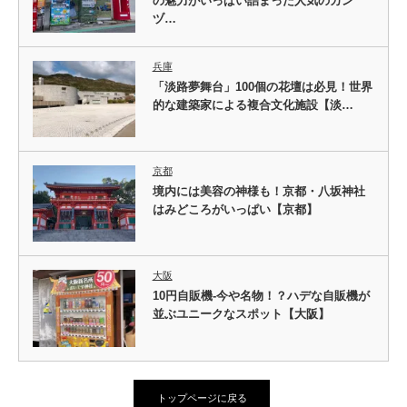
の魅力がいっぱい詰まった人気のカン
ヅ…
兵庫
「淡路夢舞台」100個の花壇は必見！世界
的な建築家による複合文化施設【淡…
京都
境内には美容の神様も！京都・八坂神社
はみどころがいっぱい【京都】
大阪
10円自販機-今や名物！？ハデな自販機が
並ぶユニークなスポット【大阪】
トップページに戻る