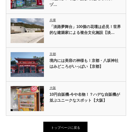
ヅ…
兵庫
「淡路夢舞台」100個の花壇は必見！世界
的な建築家による複合文化施設【淡…
京都
境内には美容の神様も！京都・八坂神社
はみどころがいっぱい【京都】
大阪
10円自販機-今や名物！？ハデな自販機が
並ぶユニークなスポット【大阪】
トップページに戻る