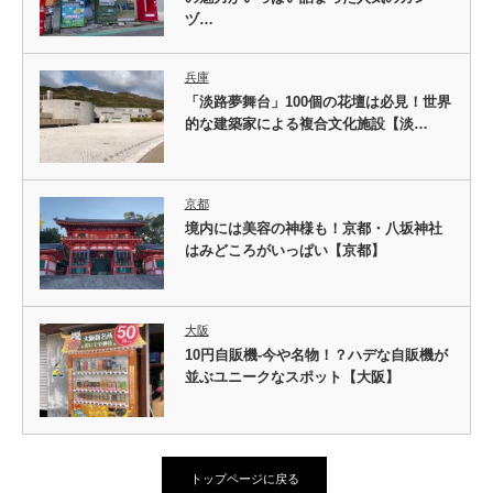
ヅ…
兵庫
「淡路夢舞台」100個の花壇は必見！世界
的な建築家による複合文化施設【淡…
京都
境内には美容の神様も！京都・八坂神社
はみどころがいっぱい【京都】
大阪
10円自販機-今や名物！？ハデな自販機が
並ぶユニークなスポット【大阪】
トップページに戻る